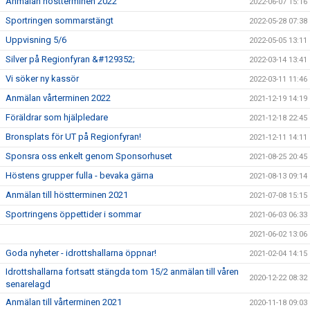
Anmälan höstterminen 2022
2022-06-07 15:16
Sportringen sommarstängt
2022-05-28 07:38
Uppvisning 5/6
2022-05-05 13:11
Silver på Regionfyran &#129352;
2022-03-14 13:41
Vi söker ny kassör
2022-03-11 11:46
Anmälan vårterminen 2022
2021-12-19 14:19
Föräldrar som hjälpledare
2021-12-18 22:45
Bronsplats för UT på Regionfyran!
2021-12-11 14:11
Sponsra oss enkelt genom Sponsorhuset
2021-08-25 20:45
Höstens grupper fulla - bevaka gärna
2021-08-13 09:14
Anmälan till höstterminen 2021
2021-07-08 15:15
Sportringens öppettider i sommar
2021-06-03 06:33
2021-06-02 13:06
Goda nyheter - idrottshallarna öppnar!
2021-02-04 14:15
Idrottshallarna fortsatt stängda tom 15/2 anmälan till våren
2020-12-22 08:32
senarelagd
Anmälan till vårterminen 2021
2020-11-18 09:03