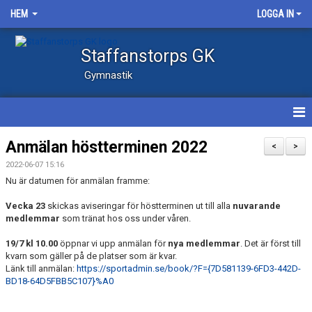
HEM
LOGGA IN
Staffanstorps GK
Gymnastik
NYHETER
Anmälan höstterminen 2022
<
>
2022-06-07 15:16
KALENDER
Nu är datumen för anmälan framme:
FOTOALBUM
Vecka 23
skickas aviseringar för höstterminen ut till alla
nuvarande
medlemmar
som tränat hos oss under våren.
19/7 kl 10.00
öppnar vi upp anmälan för
nya medlemmar
. Det är först till
kvarn som gäller på de platser som är kvar.
Länk till anmälan:
https://sportadmin.se/book/?F={7D581139-6FD3-442D-
BD18-64D5FBB5C107}%A0