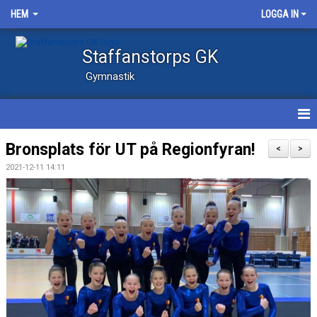
HEM
LOGGA IN
Staffanstorps GK
Gymnastik
NYHETER
Bronsplats för UT på Regionfyran!
<
>
2021-12-11 14:11
KALENDER
FOTOALBUM