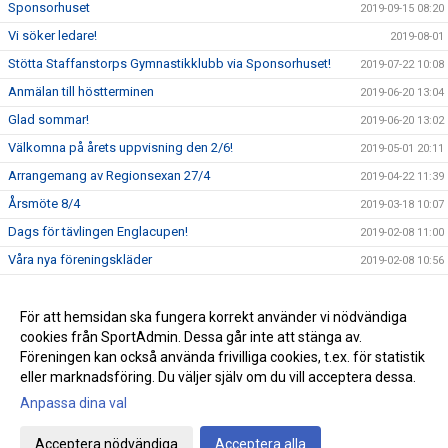
Sponsorhuset
2019-09-15 08:20
Vi söker ledare!
2019-08-01
Stötta Staffanstorps Gymnastikklubb via Sponsorhuset!
2019-07-22 10:08
Anmälan till höstterminen
2019-06-20 13:04
Glad sommar!
2019-06-20 13:02
Välkomna på årets uppvisning den 2/6!
2019-05-01 20:11
Arrangemang av Regionsexan 27/4
2019-04-22 11:39
Årsmöte 8/4
2019-03-18 10:07
Dags för tävlingen Englacupen!
2019-02-08 11:00
Våra nya föreningskläder
2019-02-08 10:56
Anmälan till vårterminen 2019
2018-12-12 15:59
Julfesten 9/12
För att hemsidan ska fungera korrekt använder vi nödvändiga
2018-12-12 15:55
cookies från SportAdmin. Dessa går inte att stänga av.
Guld, silver och 2 x brons i Englacupen
2017-02-07 15:28
Föreningen kan också använda frivilliga cookies, t.ex. för statistik
eller marknadsföring. Du väljer själv om du vill acceptera dessa.
Anpassa dina val
Cookie-inställningar
Gå till Webbversion
Acceptera nödvändiga
Acceptera alla