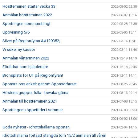
Höstterminen startar vecka 33
2022-08-02 22:38
Anmälan höstterminen 2022
2022-06-07 15:16
Sportringen sommarstängt
2022-05-28 07:38
Uppvisning 5/6
2022-05-05 13:11
Silver på Regionfyran &#129352;
2022-03-14 13:41
Vi söker ny kassör
2022-03-11 11:46
Anmälan vårterminen 2022
2021-12-19 14:19
Föräldrar som hjälpledare
2021-12-18 22:45
Bronsplats för UT på Regionfyran!
2021-12-11 14:11
Sponsra oss enkelt genom Sponsorhuset
2021-08-25 20:45
Höstens grupper fulla - bevaka gärna
2021-08-13 09:14
Anmälan till höstterminen 2021
2021-07-08 15:15
Sportringens öppettider i sommar
2021-06-03 06:33
2021-06-02 13:06
Goda nyheter - idrottshallarna öppnar!
2021-02-04 14:15
Idrottshallarna fortsatt stängda tom 15/2 anmälan till våren