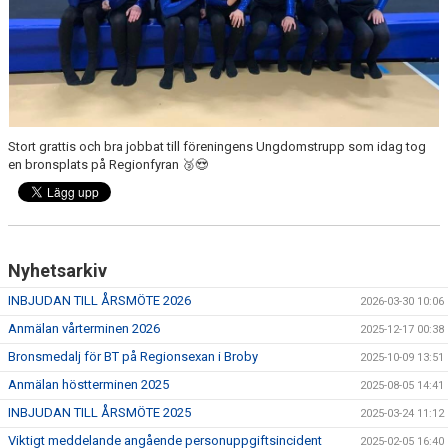
Stort grattis och bra jobbat till föreningens Ungdomstrupp som idag tog
en bronsplats på Regionfyran 🥉😍
Nyhetsarkiv
INBJUDAN TILL ÅRSMÖTE 2026
2026-03-30 10:06
Anmälan vårterminen 2026
2025-12-17 00:38
Bronsmedalj för BT på Regionsexan i Broby
2025-10-09 13:51
Anmälan höstterminen 2025
2025-08-05 14:41
INBJUDAN TILL ÅRSMÖTE 2025
2025-03-24 11:12
Viktigt meddelande angående personuppgiftsincident
2025-02-05 16:40