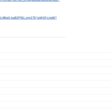
tU4NxG-tuiB2P5Si_irm27D1aWGFc/edit?