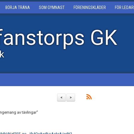
BÖRJA TRÄNA
SOM GYMNAST
FÖRENINGSKLÄDER
FÖR LEDAR
fanstorps GK
k
<
>
rangemang av tävlingar"
VHhVNzFlSE-qo_Jfr4QxAxdkoAckrA/edit?