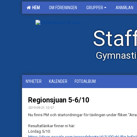
HEM
OM FÖRENINGEN
GRUPPER
ANMÄLAN
Staf
Gymnasti
NYHETER
KALENDER
FOTOALBUM
Regionsjuan 5-6/10
2019-09-21 10:57
Nu finns PM och startordningar för tävlingen under fliken "Ar
Resultatlänkar finner ni här:
Lördag 5/10:
https://docs.google.com/spreadsheets/d/1U0GekURq-hyEp