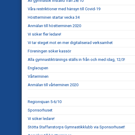
All gymnastik inställd från 28/10
Våra restriktioner med hänsyn till Covid-19
Höstterminen startar vecka 34
Anmälan till höstterminen 2020
Vi söker fler ledare!
Vi tar steget mot en mer digitaliserad verksamhet
Föreningen söker kassör
Alla gymnastiktränings ställs in från och med idag, 12/3!
Englacupen
Vårterminen
Anmälan till vårterminen 2020
Regionsjuan 5-6/10
Sponsorhuset
Vi söker ledare!
Stötta Staffanstorps Gymnastikklubb via Sponsorhuset!