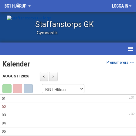
BG1 HJÄRUP
LOGGA IN
Staffanstorps GK
Gymnastik
HEM
Kalender
Prenumerera >>
NYHETER
AUGUSTI 2026
KALENDER
v.31
01
TRUPPEN
02
BILDGALLERI
v.32
03
04
DOKUMENT
05